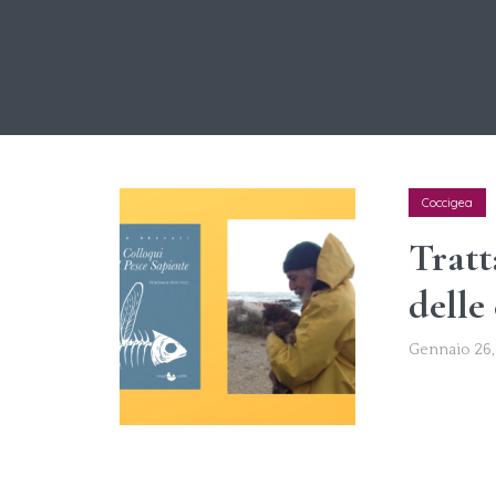
Coccigea
Tratt
delle
Gennaio 26,