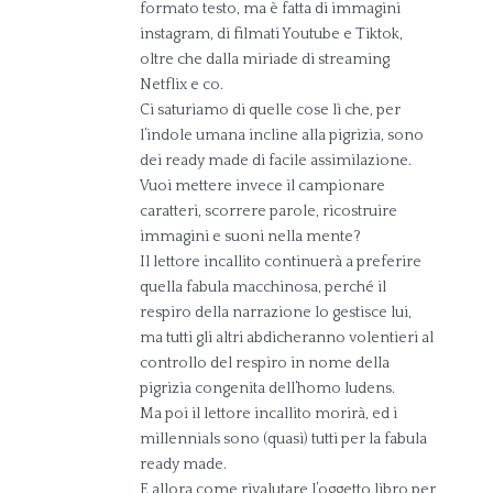
formato testo, ma è fatta di immagini
instagram, di filmati Youtube e Tiktok,
oltre che dalla miriade di streaming
Netflix e co.
Ci saturiamo di quelle cose lì che, per
l’indole umana incline alla pigrizia, sono
dei ready made di facile assimilazione.
Vuoi mettere invece il campionare
caratteri, scorrere parole, ricostruire
immagini e suoni nella mente?
Il lettore incallito continuerà a preferire
quella fabula macchinosa, perché il
respiro della narrazione lo gestisce lui,
ma tutti gli altri abdicheranno volentieri al
controllo del respiro in nome della
pigrizia congenita dell’homo ludens.
Ma poi il lettore incallito morirà, ed i
millennials sono (quasi) tutti per la fabula
ready made.
E allora come rivalutare l’oggetto libro per