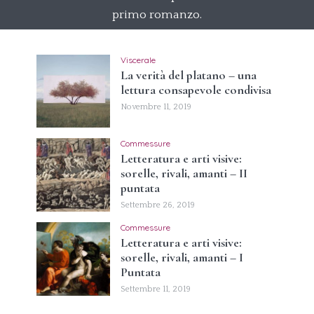
primo romanzo.
Viscerale
La verità del platano – una
lettura consapevole condivisa
Novembre 11, 2019
Commessure
Letteratura e arti visive:
sorelle, rivali, amanti – II
puntata
Settembre 26, 2019
Commessure
Letteratura e arti visive:
sorelle, rivali, amanti – I
Puntata
Settembre 11, 2019