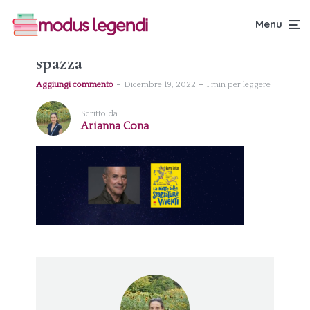
Menu
spazza
Aggiungi commento
Dicembre 19, 2022
1 min per leggere
Scritto da
Arianna Cona