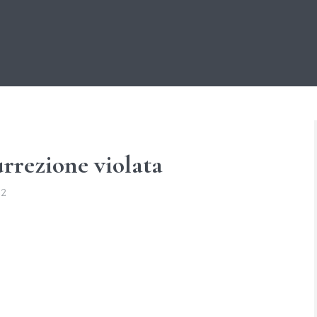
urrezione violata
22